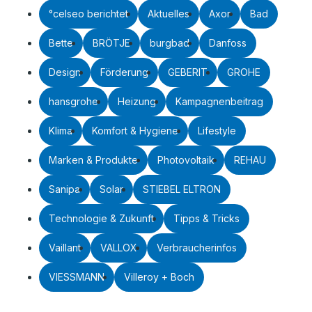
°celseo berichtet
Aktuelles
Axor
Bad
Bette
BRÖTJE
burgbad
Danfoss
Design
Förderung
GEBERIT
GROHE
hansgrohe
Heizung
Kampagnenbeitrag
Klima
Komfort & Hygiene
Lifestyle
Marken & Produkte
Photovoltaik
REHAU
Sanipa
Solar
STIEBEL ELTRON
Technologie & Zukunft
Tipps & Tricks
Vaillant
VALLOX
Verbraucherinfos
VIESSMANN
Villeroy + Boch