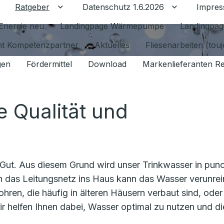
Ratgeber
Datenschutz 1.6.2026
Impre
Untermenü für Ratgeber umschalten
Untermenü f
Energie neu
Landingpage Wärmepumpe
Landingpag
ant Kompetenzpartner
Aktuelles
Fliesenarbeiten (tou
gen
Fördermittel
Download
Markenlieferanten R
 Qualität und
 Gut. Aus diesem Grund wird unser Trinkwasser in pun
ch das Leitungsnetz ins Haus kann das Wasser verunrei
hren, die häufig in älteren Häusern verbaut sind, oder
r helfen Ihnen dabei, Wasser optimal zu nutzen und di