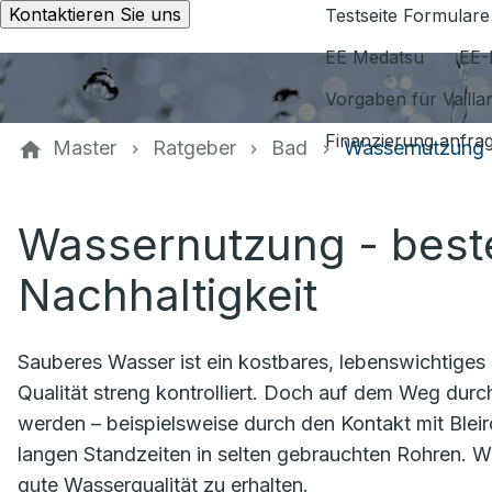
Kontaktieren Sie uns
Testseite Formulare
EE Medatsu
EE-
Vorgaben für Vaill
Finanzierung anfra
Master
Ratgeber
Bad
Wassernutzung
Wassernutzung - beste
Nachhaltigkeit
Sauberes Wasser ist ein kostbares, lebenswichtiges
Qualität streng kontrolliert. Doch auf dem Weg dur
werden – beispielsweise durch den Kontakt mit Bleiro
langen Standzeiten in selten gebrauchten Rohren. Wi
gute Wasserqualität zu erhalten.