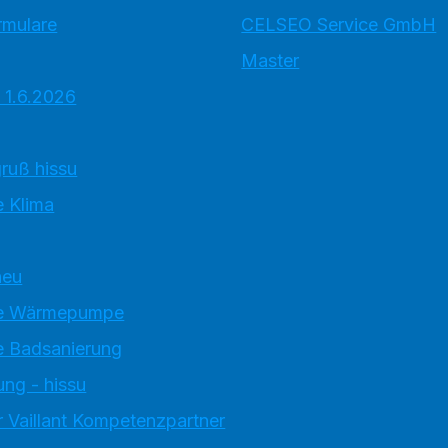
rmulare
CELSEO Service GmbH
Master
 1.6.2026
ruß hissu
 Klima
neu
e Wärmepumpe
 Badsanierung
ung - hissu
 Vaillant Kompetenzpartner