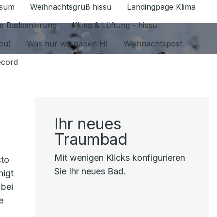
ssum
Weihnachtsgruß hissu
Landingpage Klima
ür Datenschutz 1.6.2026 umschalten
e Badsanierung
Klima & Lüftung - hissu
jou)
Was nur wir haben HI
Weihnachtspost
ecord
Ihr neues
Traumbad
Mit wenigen Klicks konfigurieren
cto
Sie Ihr neues Bad.
nigt
 bei
e