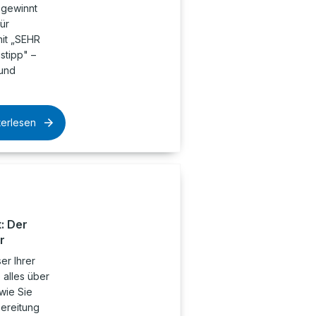
 gewinnt
ür
it „SEHR
stipp" –
 und
terlesen
: Der
r
er Ihrer
 alles über
wie Sie
ereitung