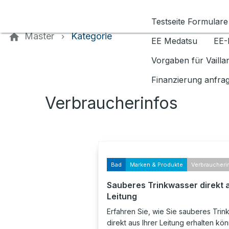
Kontaktieren Sie uns
Testseite Formulare
Master
Kategorie
EE Medatsu
EE-
Vorgaben für Vaill
Finanzierung anfra
Verbraucherinfos
Bad
Marken & Produkte
Verbraucheri
Sauberes Trinkwasser direkt 
Leitung
Erfahren Sie, wie Sie sauberes Tri
direkt aus Ihrer Leitung erhalten kö