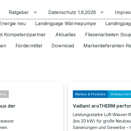
Ratgeber
Datenschutz 1.6.2026
Impre
Untermenü für Ratgeber umschalten
Untermenü f
Energie neu
Landingpage Wärmepumpe
Landingpag
ant Kompetenzpartner
Aktuelles
Fliesenarbeiten (tou
gen
Fördermittel
Download
Markenlieferanten R
nfos
Marken & Produkte
Verbraucher
aus der
Vaillant aroTHERM perfo
Leistungsstarke Luft-Wasse
nkwasser
(bis 20 kW) für große Neubau
nnen.
Sanierungen und Gewerbe – m