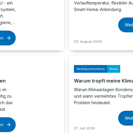
 - ein
Vorlauftemperatur, flexibler A
rsystem,
Smart-Home-Anbindung.
t.
ygiene,…
Wei
en
03. August 2026
Verbraucherinfos
Klima
hen
Warum tropft meine Klim
k im
Warum Klimaanlagen Kondens
fig zu
und wann vermehrtes Tropfen
ch das
Problem hindeutet.
st.
Wei
en
27. Juli 2026