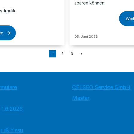
sparen können.
ydraulik
Wei
en
05. Juni 2026
1
2
3
rmulare
CELSEO Service GmbH
Master
 1.6.2026
ruß hissu