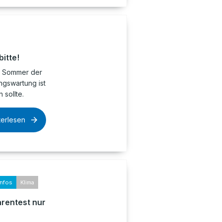
itte!
er Sommer der
ngswartung ist
sollte.
terlesen
infos
Klima
arentest nur