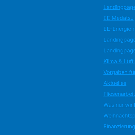
Landingpage
EE Medatsu
EE-Energie 
Landingpag
Landingpage
Klima & Lüft
Vorgaben für
Aktuelles
Fliesenarbei
Was nur wir
Weihnachtsp
Finanzierun