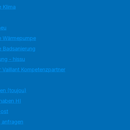
 Klima
neu
e Wärmepumpe
 Badsanierung
ung - hissu
 Vaillant Kompetenzpartner
ten (toujou)
 haben HI
ost
g anfragen