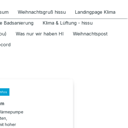
ssum
Weihnachtsgruß hissu
Landingpage Klima
ür Datenschutz 1.6.2026 umschalten
e Badsanierung
Klima & Lüftung - hissu
jou)
Was nur wir haben HI
Weihnachtspost
ecord
infos
rm
r-Wärmepumpe
ten,
it hoher