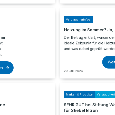
Verbraucherinfos
Heizung im Sommer? Ja, b
 im
Der Beitrag erklärt, warum d
it
ideale Zeitpunkt für die Heizu
h
und was dabei geprüft werden 
n.
Wei
en
20. Juli 2026
Marken & Produkte
Verbraucher
ine
SEHR GUT bei Stiftung W
für Stiebel Eltron