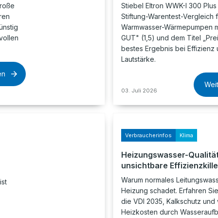
große
Stiebel Eltron WWK-I 300 Plus
ren
Stiftung-Warentest-Vergleich f
ünstig
Warmwasser-Wärmepumpen m
vollen
GUT" (1,5) und dem Titel „Prei
bestes Ergebnis bei Effizienz
Lautstärke.
en
Wei
03. Juli 2026
Verbraucherinfos
Klima
Heizungswasser-Qualität
unsichtbare Effizienzkille
Warum normales Leitungswass
ist
Heizung schadet. Erfahren Sie
die VDI 2035, Kalkschutz und 
Heizkosten durch Wasseraufb