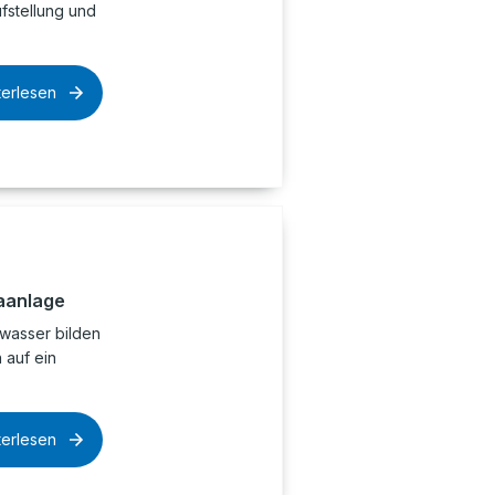
ufstellung und
terlesen
aanlage
wasser bilden
 auf ein
terlesen