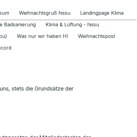
ssum
Weihnachtsgruß hissu
Landingpage Klima
ür Datenschutz 1.6.2026 umschalten
e Badsanierung
Klima & Lüftung - hissu
jou)
Was nur wir haben HI
Weihnachtspost
ecord
ns, stets die Grundsätze der