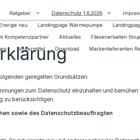
Ratgeber
Datenschutz 1.6.2026
Impre
Untermenü für Ratgeber umschalten
Untermenü f
Energie neu
Landingpage Wärmepumpe
Landingpag
ant Kompetenzpartner
Aktuelles
Fliesenarbeiten (tou
rklärung
gen
Fördermittel
Download
Markenlieferanten R
Folgenden geregelten Grundsätzen:
stimmungen zum Datenschutz einzuhalten und bemühen u
 zu berücksichtigen.
chen
sowie des Datenschutzbeauftragten