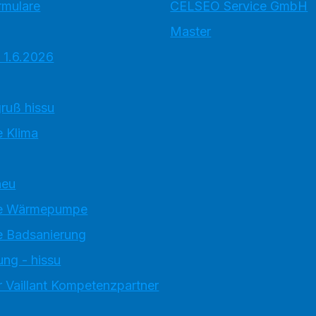
rmulare
CELSEO Service GmbH
Master
 1.6.2026
ruß hissu
 Klima
neu
e Wärmepumpe
 Badsanierung
ung - hissu
 Vaillant Kompetenzpartner