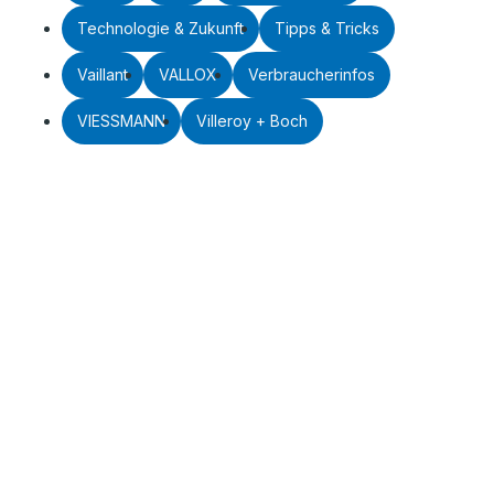
Technologie & Zukunft
Tipps & Tricks
Vaillant
VALLOX
Verbraucherinfos
VIESSMANN
Villeroy + Boch