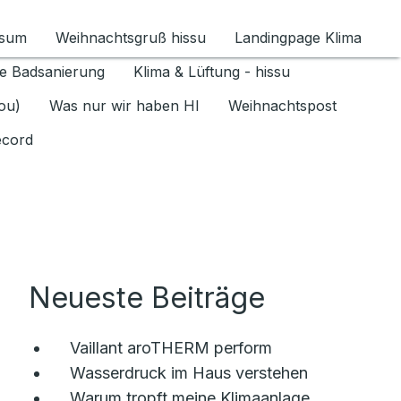
ssum
Weihnachtsgruß hissu
Landingpage Klima
ür Datenschutz 1.6.2026 umschalten
e Badsanierung
Klima & Lüftung - hissu
jou)
Was nur wir haben HI
Weihnachtspost
ecord
Neueste Beiträge
Vaillant aroTHERM perform
Wasserdruck im Haus verstehen
Warum tropft meine Klimaanlage