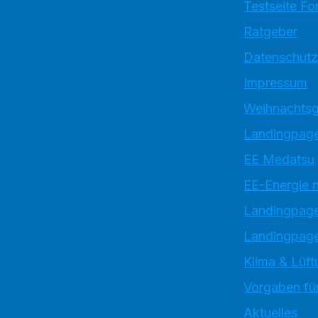
Testseite Fo
Ratgeber
Datenschutz
Impressum
Weihnachtsg
Landingpage
EE Medatsu
EE-Energie 
Landingpag
Landingpage
Klima & Lüft
Vorgaben für
Aktuelles