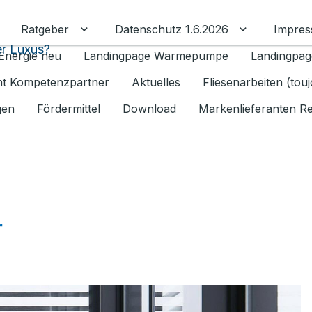
Ratgeber
Datenschutz 1.6.2026
Impre
Untermenü für Ratgeber umschalten
Untermenü f
r Luxus?
Energie neu
Landingpage Wärmepumpe
Landingpag
ant Kompetenzpartner
Aktuelles
Fliesenarbeiten (tou
gen
Fördermittel
Download
Markenlieferanten R
r