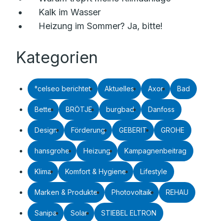
Kalk im Wasser
Heizung im Sommer? Ja, bitte!
Kategorien
°celseo berichtet
Aktuelles
Axor
Bad
Bette
BRÖTJE
burgbad
Danfoss
Design
Förderung
GEBERIT
GROHE
hansgrohe
Heizung
Kampagnenbeitrag
Klima
Komfort & Hygiene
Lifestyle
Marken & Produkte
Photovoltaik
REHAU
Sanipa
Solar
STIEBEL ELTRON