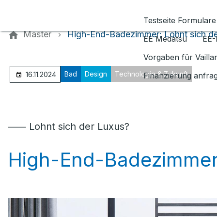
Kontaktieren Sie uns
Testseite Formulare
Master
High-End-Badezimmer: Lohnt sich de
EE Medatsu
EE-
Vorgaben für Vaill
Bad
Design
Technologie & Zukunft
16.11.2024
Finanzierung anfra
⸺ Lohnt sich der Luxus?
High-End-Badezimme