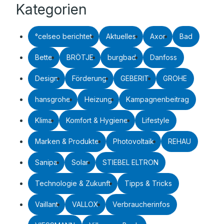
Kategorien
°celseo berichtet
Aktuelles
Axor
Bad
Bette
BRÖTJE
burgbad
Danfoss
Design
Förderung
GEBERIT
GROHE
hansgrohe
Heizung
Kampagnenbeitrag
Klima
Komfort & Hygiene
Lifestyle
Marken & Produkte
Photovoltaik
REHAU
Sanipa
Solar
STIEBEL ELTRON
Technologie & Zukunft
Tipps & Tricks
Vaillant
VALLOX
Verbraucherinfos