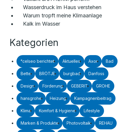
Wasserdruck im Haus verstehen
Warum tropft meine Klimaanlage
Kalk im Wasser
Kategorien
°celseo berichtet
Aktuelles
Axor
Bad
Bette
BRÖTJE
burgbad
Danfoss
Design
Förderung
GEBERIT
GROHE
hansgrohe
Heizung
Kampagnenbeitrag
Klima
Komfort & Hygiene
Lifestyle
Marken & Produkte
Photovoltaik
REHAU