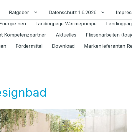
Ratgeber
Datenschutz 1.6.2026
Impre
Untermenü für Ratgeber umschalten
Untermenü f
Energie neu
Landingpage Wärmepumpe
Landingpag
ant Kompetenzpartner
Aktuelles
Fliesenarbeiten (tou
gen
Fördermittel
Download
Markenlieferanten R
Designbad