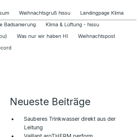
ssum
Weihnachtsgruß hissu
Landingpage Klima
ür Datenschutz 1.6.2026 umschalten
e Badsanierung
Klima & Lüftung - hissu
jou)
Was nur wir haben HI
Weihnachtspost
ecord
Neueste Beiträge
Sauberes Trinkwasser direkt aus der
Leitung
Vaillant aroTHERM perform