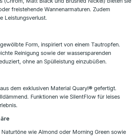
es (Chrom, Matt Black und Brushed Nickel) bieten sie
 oder freistehende Wannenarmaturen. Zudem
 Leistungsverlust.
gewölbte Form, inspiriert von einem Tautropfen.
 leichte Reinigung sowie der wassersparenden
duziert, ohne an Spülleistung einzubüßen.
us dem exklusiven Material Quaryl® gefertigt.
lldämmend. Funktionen wie SilentFlow für leises
lebnis.
häre
te Naturtöne wie Almond oder Morning Green sowie