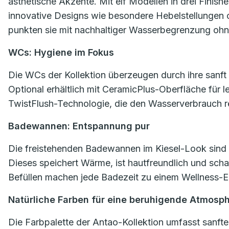
ästhetische Akzente. Mit elf Modellen in drei Finish
innovative Designs wie besondere Hebelstellungen
punkten sie mit nachhaltiger Wasserbegrenzung ohne
WCs: Hygiene im Fokus
Die WCs der Kollektion überzeugen durch ihre sanft 
Optional erhältlich mit CeramicPlus-Oberfläche für
TwistFlush-Technologie, die den Wasserverbrauch re
Badewannen: Entspannung pur
Die freistehenden Badewannen im Kiesel-Look sind a
Dieses speichert Wärme, ist hautfreundlich und scha
Befüllen machen jede Badezeit zu einem Wellness-Er
Natürliche Farben für eine beruhigende Atmosp
Die Farbpalette der Antao-Kollektion umfasst sanf