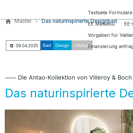
Kontaktieren Sie uns
Testseite Formulare
Master
Das naturinspirierte Designbad
EE Medatsu
EE-
Vorgaben für Vaill
Bad
Design
Lifestyle
09.04.2025
Finanzierung anfra
⸺ Die Antao-Kollektion von Villeroy & Boch
Das naturinspirierte 