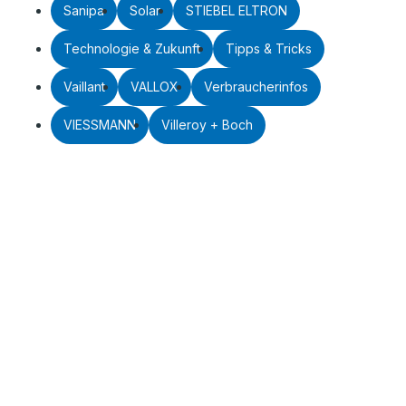
Sanipa
Solar
STIEBEL ELTRON
Technologie & Zukunft
Tipps & Tricks
Vaillant
VALLOX
Verbraucherinfos
VIESSMANN
Villeroy + Boch