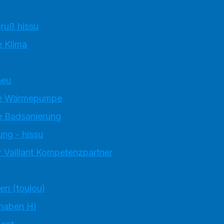
ruß hissu
 Klima
neu
e Wärmepumpe
 Badsanierung
ung - hissu
 Vaillant Kompetenzpartner
ten (toujou)
 haben HI