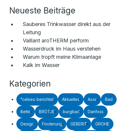
Neueste Beiträge
Sauberes Trinkwasser direkt aus der
Leitung
Vaillant aroTHERM perform
Wasserdruck im Haus verstehen
Warum tropft meine Klimaanlage
Kalk im Wasser
Kategorien
°celseo berichtet
Aktuelles
Axor
Bad
Bette
BRÖTJE
burgbad
Danfoss
Design
Förderung
GEBERIT
GROHE