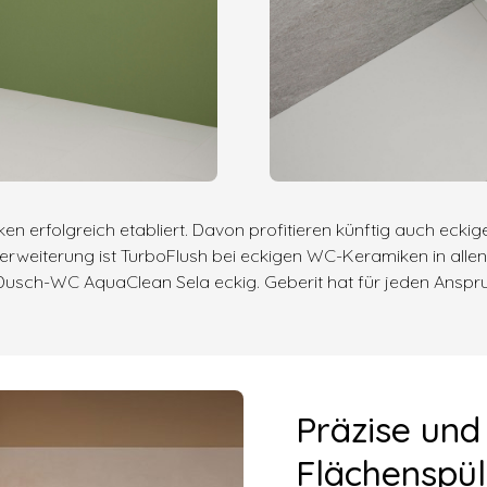
en erfolgreich etabliert. Davon profitieren künftig auch eck
serweiterung ist TurboFlush bei eckigen WC-Keramiken in all
m Dusch-WC AquaClean Sela eckig. Geberit hat für jeden Ans
Präzise und
Flächenspü