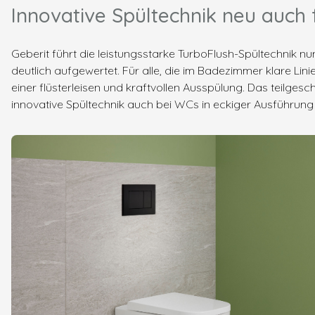
Innovative Spültechnik neu auch
Geberit führt die leistungsstarke TurboFlush-Spültechnik 
deutlich aufgewertet. Für alle, die im Badezimmer klare Li
einer flüsterleisen und kraftvollen Ausspülung. Das teilge
innovative Spültechnik auch bei WCs in eckiger Ausführung