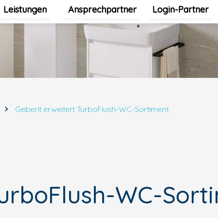
Leistungen
Ansprechpartner
Login-Partner
Untermenü für Leistungen umschalten
Geberit erweitert TurboFlush-WC-Sortiment
 TurboFlush-WC-Sort