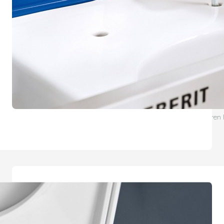
Bei der Montage seitlich geschlossener WC-Keramiken profitieren I
der sich die Keramik einfach von oben anbringen lässt.