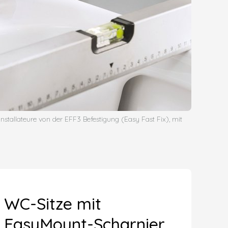
nstallateure von der EFF3 Befestigung (Easy Fast Fix), mit
WC-Sitze mit
EasyMount-Scharnier