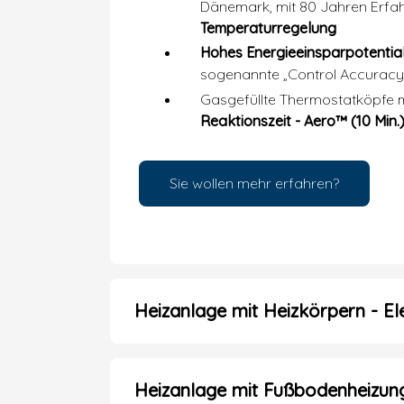
Dänemark, mit 80 Jahren Erfa
Temperaturregelung
Hohes Energieeinsparpotentia
sogenannte „Control Accuracy“
Gasgefüllte Thermostatköpfe 
Reaktionszeit
- Aero™ (10 Min
Sie wollen mehr erfahren?
Heizanlage mit Heizkörpern - E
Heizanlage mit Fußbodenheizun