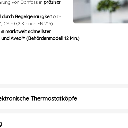
hrung von Danfoss in
präziser
l durch Regelgenauigkeit
(die
, CA = 0,2 K nach EN 215)
mit
marktweit schnellster
.) und Aveo™ (Behördenmodell 12 Min.)
lektronische Thermostatköpfe
g