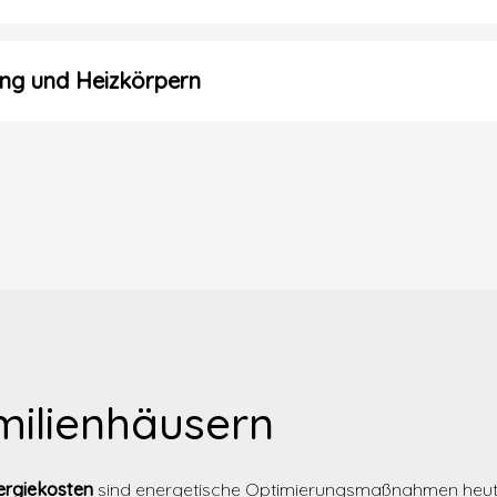
ng und Heizkörpern
milienhäusern
ergiekosten
sind energetische Optimierungsmaßnahmen heute 