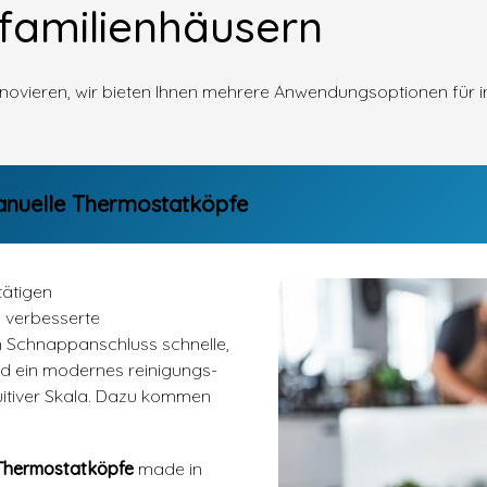
ifamilienhäusern
enovieren, wir bieten Ihnen mehrere Anwendungsoptionen für 
anuelle Thermostatköpfe
tätigen
 verbesserte
en Schnappanschluss schnelle,
nd ein modernes reinigungs-
uitiver Skala. Dazu kommen
r Thermostatköpfe
made in