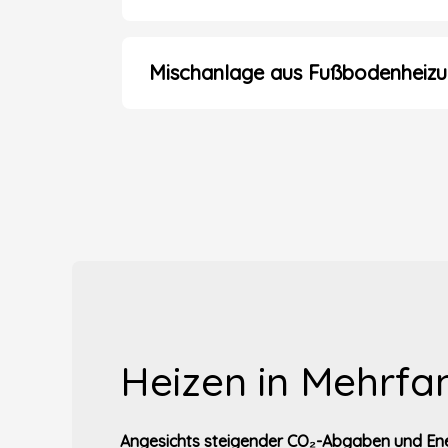
Mischanlage aus Fußbodenheizu
Heizen in Mehrfa
Angesichts steigender CO₂-Abgaben und En