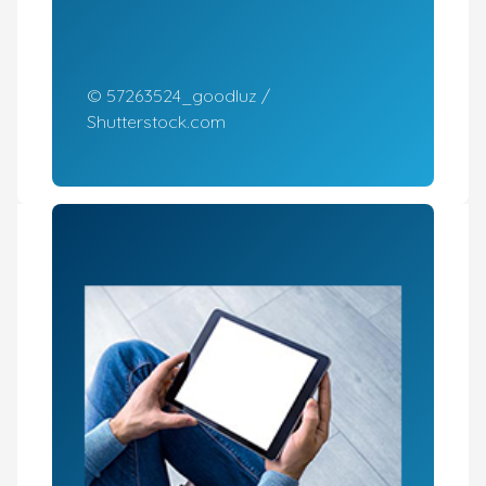
© 57263524_goodluz /
Shutterstock.com