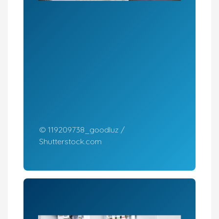
© 119209738_goodluz /
Shutterstock.com