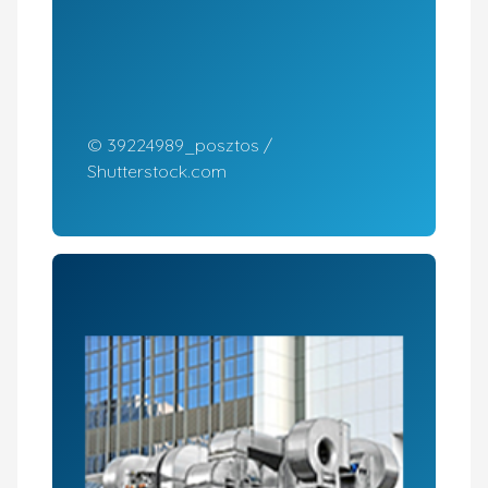
© 39224989_­­posztos /
Shutter­stock.com