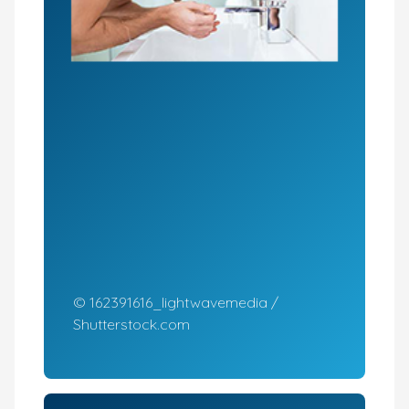
© 162391616_lightwavemedia /
Shutterstock.com