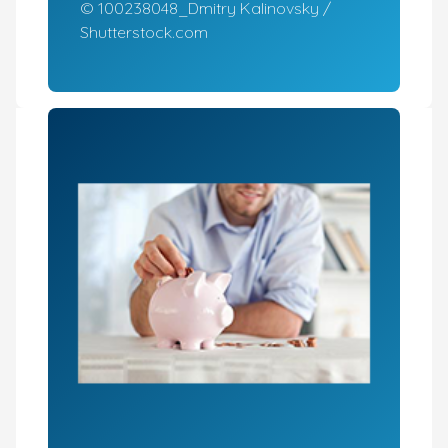
© 100238048_Dmitry Kalinovsky /
Shutterstock.com