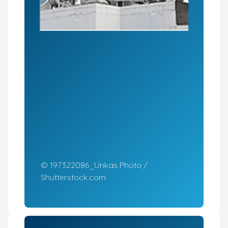
© 197322086_­Unkas Photo /
Shutter­stock.com