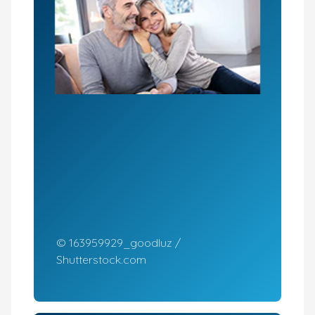
© 163959929_goodluz /
Shutterstock.com